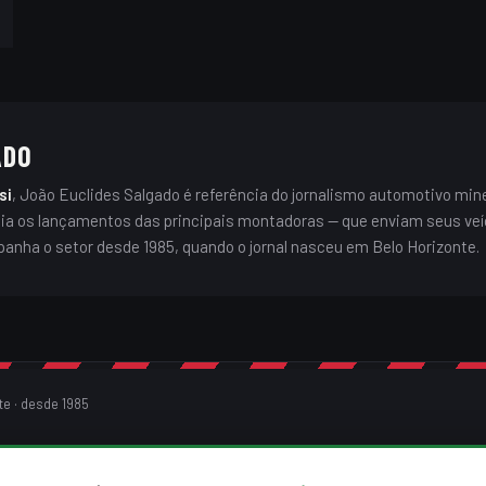
ADO
si
, João Euclides Salgado é referência do jornalismo automotivo mine
alia os lançamentos das principais montadoras — que enviam seus veí
panha o setor desde 1985, quando o jornal nasceu em Belo Horizonte.
te · desde 1985