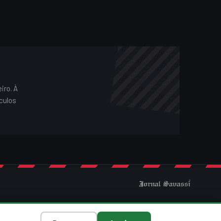
iro. À
culos