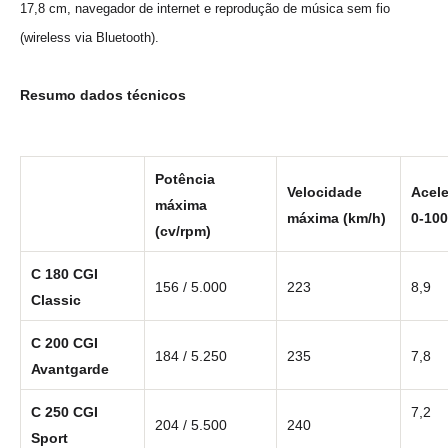
17,8 cm, navegador de internet e reprodução de música sem fio
(wireless via Bluetooth).
Resumo dados técnicos
Potência
Velocidade
Acel
máxima
máxima (km/h)
0-100
(cv/rpm)
C 180 CGI
156 / 5.000
223
8,9
Classic
C 200 CGI
184 / 5.250
235
7,8
Avantgarde
C 250 CGI
7,2
204 / 5.500
240
Sport