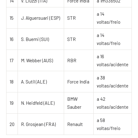
14
V. Liuzzi (ITA)
Force India
a 1m33s502
a 14
15
J. Alguersuari (ESP)
STR
voltas/freio
a 14
16
S. Buemi (SUI)
STR
voltas/freio
a 16
17
M. Webber (AUS)
RBR
voltas/acidente
a 38
18
A. Sutil (ALE)
Force India
voltas/acidente
BMW
a 42
19
N. Heidfeld (ALE)
Sauber
voltas/acidente
a 58
20
R. Grosjean (FRA)
Renault
voltas/freio