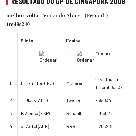
RESULTADO DO GP DE CINGAPURA 2009
melhor volta:
Fernando Alonso (Renault) –
1m48s240
Piloto
Equipe
Tempo
61 voltas em
1
L. Hamilton (ING)
McLaren
1h56m06s337
2
T. Glock (ALE)
Toyota
a 9s634
3
F. Alonso (ESP)
Renault
a 16s624
4
S. Vettel (ALE)
RBR
a 20s261