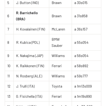
5
J. Button (ING)
Brawn
a 30s015
R. Barrichello
6
Brawn
a 31s858
(BRA)
7
H. Kovalainen (FIN)
McLaren
a 36s157
BMW
8
R. Kubica (POL)
a 55s054
Sauber
9
K. Nakajima (JAP)
Williams
a 56s054
10
K. Raikkonen (FIN)
Ferrari
a 58s892
11
N. Rosberg (ALE)
Williams
a 59s777
12
J. Trulli (ITA)
Toyota
a 1m13s009
13
G. Fisichella (ITA)
Ferrari
a 1m19s890